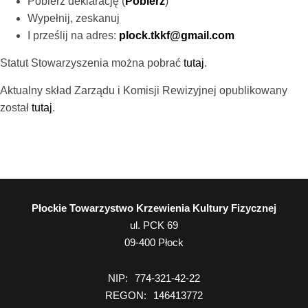
Pobierz deklarację (
Pobierz
)
Wypełnij, zeskanuj
I prześlij na adres:
plock.tkkf@gmail.com
Statut Stowarzyszenia można pobrać
tutaj
.
Aktualny skład Zarządu i Komisji Rewizyjnej opublikowany
został
tutaj
.
Płockie Towarzystwo Krzewienia Kultury Fizycznej
ul. PCK 69
09-400
Płock
NIP
774-321-42-22
REGON
146413772