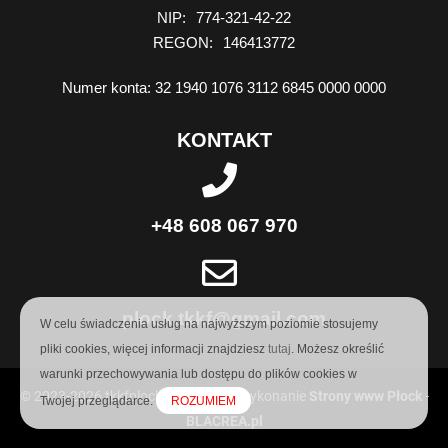
NIP
774-321-42-22
REGON
146413772
Numer konta
32 1940 1076 3112 6845 0000 0000
KONTAKT
+48 608 067 970
plock.tkkf@gmail.com
W celu świadczenia usług na najwyższym poziomie stosujemy
pliki cookies, więcej informacji znajdziesz
tutaj
. Możesz określić
warunki przechowywania lub dostępu do plików cookies w
© 2023-2026 tkkfplock.pl | Projekt i wykonanie
Strony www Płock
-
Twojej przeglądarce.
ROZUMIEM
BLACREA.pl