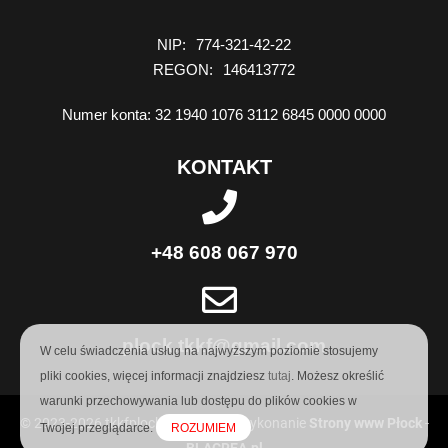
NIP
774-321-42-22
REGON
146413772
Numer konta
32 1940 1076 3112 6845 0000 0000
KONTAKT
+48 608 067 970
plock.tkkf@gmail.com
W celu świadczenia usług na najwyższym poziomie stosujemy
pliki cookies, więcej informacji znajdziesz
tutaj
. Możesz określić
warunki przechowywania lub dostępu do plików cookies w
© 2023-2026 tkkfplock.pl | Projekt i wykonanie
Strony www Płock
-
Twojej przeglądarce.
ROZUMIEM